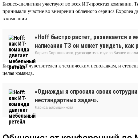
Бизнес-аналитики участвуют во всех ИТ-проектах компании. Т
принимали участие во внедрении облачного сервиса Exponea д
в компании.
«Hoff быстро растет, развивается и 
написания ТЗ он может увидеть, как 
Лариса Барышникова, руководитель отдела бизнес-анал
Бизнес Hoff чувствителен к техническим неполадкам, и степень
целая команда.
«Однажды я спросила своих сотрудник
нестандартных задач».
Лариса Барышникова
Обучение: от конференций до 