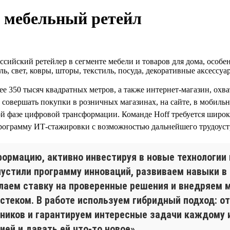
т мебельный ретейл
ийский ретейлер в сегменте мебели и товаров для дома, особенн
ль, свет, ковры, шторы, текстиль, посуда, декоративные аксессу
ее 350 тысяч квадратных метров, а также интернет-магазин, ох
совершать покупки в розничных магазинах, на сайте, в мобильн
ной фазе цифровой трансформации. Команде Hoff требуется широ
программу ИТ-стажировки с возможностью дальнейшего трудоуст
рмацию, активно инвестируя в новые технологии и
пустили программу инноваций, развиваем навыки в
елаем ставку на проверенные решения и внедряем 
еком. В работе используем гибридный подход: от w
иков и гарантируем интересные задачи каждому из
ей и давать ей что-то новое».