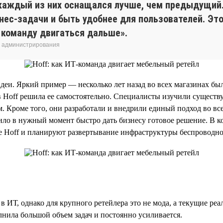
и каждый из них оснащался лучше, чем предыдущ
нес-задачи и быть удобнее для пользователей. Эт
 команду двигаться дальше».
о администрирования
деи. Яркий пример — несколько лет назад во всех магазинах бы
в Hoff решила ее самостоятельно. Специалисты изучили сущест
. Кроме того, они разработали и внедрили единый подход во вс
ило в нужный момент быстро дать бизнесу готовое решение. В к
е Hoff и планируют развертывание инфраструктуры беспроводно
 ИТ, однако для крупного ретейлера это не мода, а текущие ре
нила большой объем задач и постоянно усиливается.