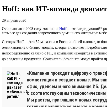
Hoff: как ИТ-команда двигае
29 апреля 2020
Основанная в 2008 году компания
Hoff
— это лидирующий* росс
есть все для создания современного домашнего интерьера: мебе
Сегодня Hoff — это 52 магазина в России общей площадью бол
омниканальную бизнес-модель, которая позволяет потребителю 
непосредственно связано с ИТ, и компания находится в актив
до владельца продуктов. Соискатели без опыта могут пройти 
«Компания проводит цифровую трансфо
компетенции и создает новые. Мы за
офис, уделяем много внимания ИБ. Д
с соответствующим технологическим ст
Мы растем, приглашаем новых сотрудн
готовых развиваться вместе с компани