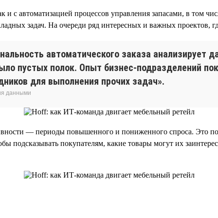
ак и с автоматизацией процессов управления запасами, в том ч
дных задач. На очереди ряд интересных и важных проектов, гд
нальность автоматического заказа анализирует да
ыло пустых полок. Опыт бизнес-подразделений пок
дников для выполнения прочих задач».
ия данными
ивности — периоды повышенного и пониженного спроса. Это пом
тобы подсказывать покупателям, какие товары могут их заинтере