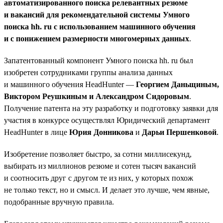
автоматизированного поиска релевантных резюме
и вакансий для рекомендательной системы Умного
поиска hh. ru с использованием машинного обучения
и с понижением размерности многомерных данных
.
Запатентованный компонент Умного поиска hh. ru был
изобретен сотрудниками группы анализа данных
и машинного обучения HeadHunter —
Георгием Даньщиным,
Виктором Реушкиным и Александром Сидоровым
.
Получение патента на эту разработку и подготовку заявки для
участия в конкурсе осуществлял Юридический департамент
HeadHunter в лице
Юрия Донникова
и
Дарьи Першенковой
.
Изобретение позволяет быстро, за сотни миллисекунд,
выбирать из миллионов резюме и сотен тысяч вакансий
и соотносить друг с другом те из них, у которых похож
не только текст, но и смысл. И делает это лучше, чем явные,
подобранные вручную правила.