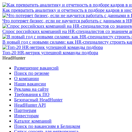
Как превратить аналитику и отчетность в подборе кадров в инс
Что потеряет бизнес, если не научится работать с данными в H
Спрос российских компаний на HR-специалистов со знанием ав
В новый год с новыми силами: как HR-специалисту строить кар
Топ-20 HR-метрик успешной команды подбора
HeadHunter
Размещение вакансий
Поиск по резюме
О компании
Наши вакансии
Реклама на сайте
Требования к ПО
Безопасный HeadHunter
HeadHunter API
Партнерам
Инвесторам
Каталог компаний
Поиск по вакансиям в Белицком
Сетка: соцсеть для нетворкинга