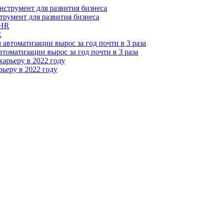
трумент для развития бизнеса
R
томатизации вырос за год почти в 3 раза
ьеру в 2022 году