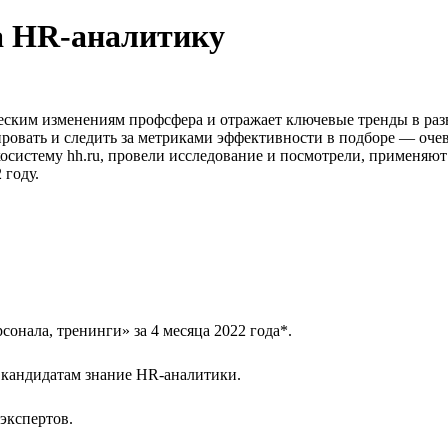
на HR-аналитику
ским изменениям профсфера и отражает ключевые тренды в разв
ровать и следить за метриками эффективности в подборе — очев
экосистему hh.ru, провели исследование и посмотрели, применяю
 году.
сонала, тренинги» за 4 месяца 2022 года*.
к кандидатам знание HR-аналитики.
экспертов.