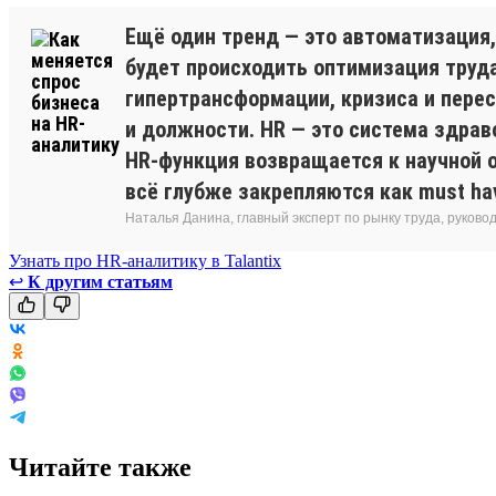
Ещё один тренд — это автоматизация, 
будет происходить оптимизация труда
гипертрансформации, кризиса и пере
и должности. HR — это система здрав
HR-функция возвращается к научной о
всё глубже закрепляются как must h
Наталья Данина, главный эксперт по рынку труда, руков
Узнать про HR-аналитику в Talantix
↩
К другим статьям
Читайте также