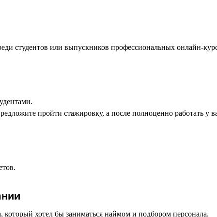
среди студентов или выпускников профессиональных онлайн-курс
тудентами.
едложите пройти стажировку, а после полноценно работать у вас
етов.
ании
, который хотел бы заниматься наймом и подбором персонала.