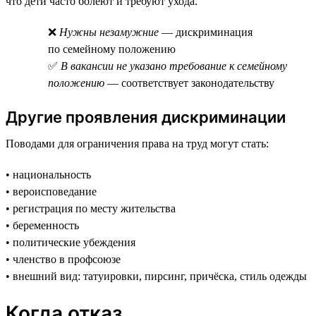
что дети часто болеют и требуют ухода.
❌
Нужны незамужние
— дискриминация
по семейному положению
✅
В вакансии не указано требование к семейному
положению
— соответствует законодательству
Другие проявления дискриминации
Поводами для ограничения права на труд могут стать:
• национальность
• вероисповедание
• регистрация по месту жительства
• беременность
• политические убеждения
• членство в профсоюзе
• внешний вид: татуировки, пирсинг, причёска, стиль одежды
Когда отказ