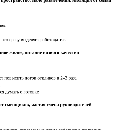
 пространство, мало развлечений, изоляция от семьи
авка
 это сразу выделяет работодателя
ное жильё, питание низкого качества
т повысить поток откликов в 2–3 раза
й
ся думать о готовке
 от сменщиков, частая смена руководителей