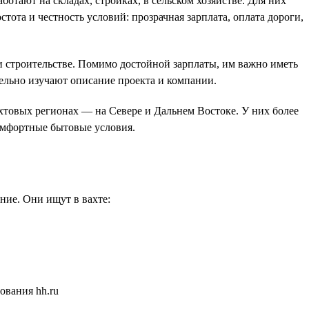
тают на складах, стройках, в сельском хозяйстве. Для них
ота и честность условий: прозрачная зарплата, оплата дороги,
и строительстве. Помимо достойной зарплаты, им важно иметь
тельно изучают описание проекта и компании.
товых регионах — на Севере и Дальнем Востоке. У них более
комфортные бытовые условия.
ние. Они ищут в вахте: