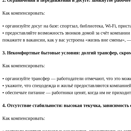
2. Ограничения в передвижении и досуге: замкнутое рабочее
Как компенсировать:
• организуйте досуг на базе: спортзал, библиотека, Wi-Fi, прист
• предоставляйте возможность звонков домой за счёт компании
покажите в вакансии, как у вас устроена «жизнь вне смены», —
3. Некомфортные бытовые условия: долгий трансфер, скром
Как компенсировать:
• организуйте трансфер — работодатели отмечают, что это може
• укажите, что спецодежда и жильё предоставляются компание
• обеспечьте питание — работники ценят, когда им не приходит
4. Отсутствие стабильности: высокая текучка, зависимость
Как компенсировать: