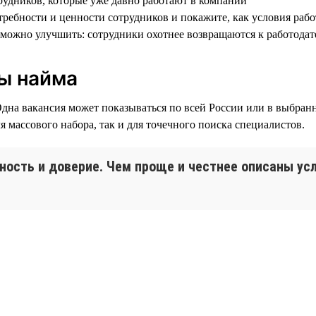
трудников, которые уже давно работают в компании
требности и ценности сотрудников и покажите, как условия раб
о можно улучшить: сотрудники охотнее возвращаются к работода
ы найма
Одна вакансия может показываться по всей России или в выбран
массового набора, так и для точечного поиска специалистов.
ность и доверие. Чем проще и честнее описаны ус