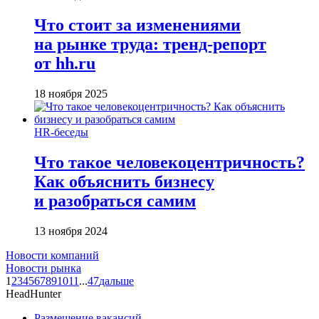
Что стоит за изменениями
на рынке труда: тренд-репорт
от hh.ru
18 ноября 2025
HR-беседы
Что такое человеко­центричность?
Как объяснить бизнесу
и разобраться самим
13 ноября 2024
Новости компаний
Новости рынка
1
2
3
4
5
6
7
8
9
10
11
...
47
дальше
HeadHunter
Размещение вакансий