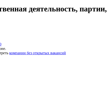
венная деятельность, партии,
О
оне.
треть
компании без открытых вакансий