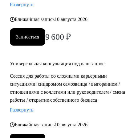
Развернуть
• Составить план роста до позиции руководителя
Ближайшая запись
10 августа 2026
Кому могу помочь:
• Всем, кто хочет строить карьеру за рубежом
9 600
₽
Записаться
• Руководителям и тем, кто хочет дорасти до
управленческих позиций
• Специалистам в маркетинге и продукте различного
уровня
Универсальная консультация под ваш запрос
Сессия для работы со сложными карьерными
ситуациями: синдромом самозванца / выгоранием /
отношениями с коллегами или руководителем / смена
работы / открытие собственного бизнеса
Развернуть
Ближайшая запись
10 августа 2026