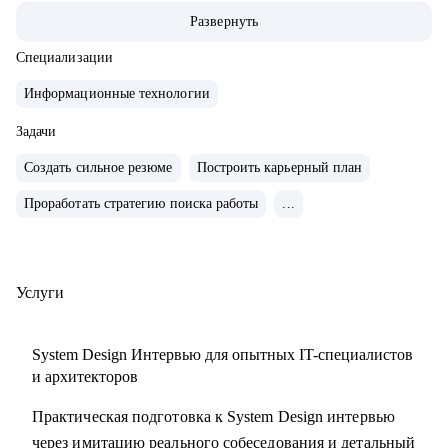
• 200+ часов аудита B2B: реальная практика и понимание
Развернуть
работающих решений.
• 400+ собеседований проведенных для того, чтобы
Специализации
собрать команды, которые действительно работают
Информационные технологии
С чем помогу:
Задачи
• Карьерные цели в ИТ-архитектуре
Создать сильное резюме
Построить карьерный план
• Резюме и подготовка к собеседованиям
Проработать стратегию поиска работы
...
• Навыки проектирования архитектуры
• Связь технологий и бизнес-ценности
• Лидерство и коммуникации
• Обратная связь и мотивация
Услуги
• Внедрение архитектурной функции
• ИТ-ландшафт и дорожная карта
System Design Интервью для опытных IT-специалистов
• ИТ-трансформация
и архитекторов
Практическая подготовка к System Design интервью
Кому могу помочь:
через имитацию реального собеседования и детальный
• Техлидам/тимлидам: развитие в ИТ-архитектуре,