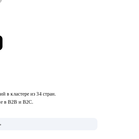
ий в кластере из 34 стран.
ие в B2B и B2C.
ь