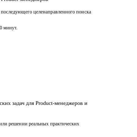
и последующего целенаправленного поиска
0 минут.
ких задач для Product-менеджеров и
 или решении реальных практических