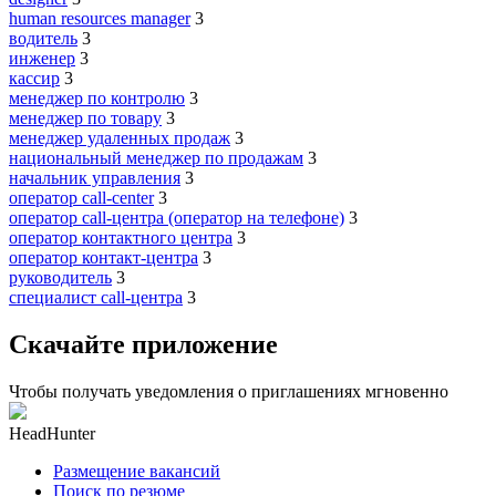
human resources manager
3
водитель
3
инженер
3
кассир
3
менеджер по контролю
3
менеджер по товару
3
менеджер удаленных продаж
3
национальный менеджер по продажам
3
начальник управления
3
оператор call-center
3
оператор call-центра (оператор на телефоне)
3
оператор контактного центра
3
оператор контакт-центра
3
руководитель
3
специалист call-центра
3
Скачайте приложение
Чтобы получать уведомления о приглашениях мгновенно
HeadHunter
Размещение вакансий
Поиск по резюме