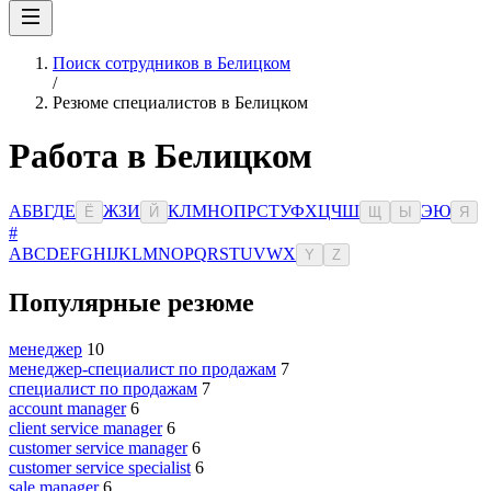
Поиск сотрудников в Белицком
/
Резюме специалистов в Белицком
Работа в Белицком
А
Б
В
Г
Д
Е
Ж
З
И
К
Л
М
Н
О
П
Р
С
Т
У
Ф
Х
Ц
Ч
Ш
Э
Ю
Ё
Й
Щ
Ы
Я
#
A
B
C
D
E
F
G
H
I
J
K
L
M
N
O
P
Q
R
S
T
U
V
W
X
Y
Z
Популярные резюме
менеджер
10
менеджер-специалист по продажам
7
специалист по продажам
7
account manager
6
client service manager
6
customer service manager
6
customer service specialist
6
sale manager
6