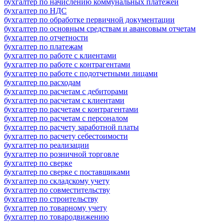
бухгалтер по начислению коммунальных платежей
бухгалтер по НДС
бухгалтер по обработке первичной документации
бухгалтер по основным средствам и авансовым отчетам
бухгалтер по отчетности
бухгалтер по платежам
бухгалтер по работе с клиентами
бухгалтер по работе с контрагентами
бухгалтер по работе с подотчетными лицами
бухгалтер по расходам
бухгалтер по расчетам с дебиторами
бухгалтер по расчетам с клиентами
бухгалтер по расчетам с контрагентами
бухгалтер по расчетам с персоналом
бухгалтер по расчету заработной платы
бухгалтер по расчету себестоимости
бухгалтер по реализации
бухгалтер по розничной торговле
бухгалтер по сверке
бухгалтер по сверке с поставщиками
бухгалтер по складскому учету
бухгалтер по совместительству
бухгалтер по строительству
бухгалтер по товарному учету
бухгалтер по товародвижению