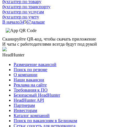
бухгалтер по товару
бухгалтер по транспорту
бухгалтер по услугам
бухгалтер по учету
В начало
3
4
5
6
7
дальше
Сканируйте QR-код, чтобы скачать приложение
И чаты с работодателями всегда будут под рукой
HeadHunter
Размещение вакансий
Поиск по резюме
О компании
Наши вакансии
Реклама на сайте
Требования к ПО
Безопасный HeadHunter
HeadHunter API
Партнерам
Инвесторам
Каталог компаний
Поиск по вакансиям в Белицком
Сетка: соцсеть для нетворкинга