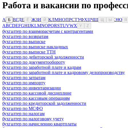
Работа и вакансии по профес
А
В
Г
Д
Е
Ж
З
И
К
Л
М
Н
О
П
Р
С
Т
У
Ф
Х
Ц
Ч
Ш
Э
Ю
Б
Ё
Й
Щ
Ы
Я
A
B
C
D
E
F
G
H
I
J
K
L
M
N
O
P
Q
R
S
T
U
V
W
X
Y
Z
бухгалтер по взаиморасчетам с контрагентами
бухгалтер по возвратам
бухгалтер по выписке
бухгалтер по выписке накладных
бухгалтер по выписке ТТН
бухгалтер по дебиторской задолженности
бухгалтер по документообороту
бухгалтер по заработной плате и кадрам
бухгалтер по заработной плате и кадровому делопроизводству
бухгалтер по затратам
бухгалтер по импорту
бухгалтер по инвентаризации
бухгалтер по кассовой дисциплине
бухгалтер по кассовым операциям
бухгалтер по кредиторской задолженности
бухгалтер по МСФО
бухгалтер по налогам
бухгалтер по налоговому учету
бухгалтер по начислению квартплаты