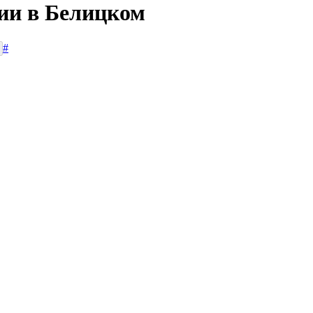
сии в Белицком
#