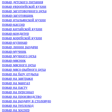
повар детского питания
повар европейской кухни
повар заготовочного цеха
повар-заготовщик
повар итальянской кухни
повар-кассир
повар китайской кухни
повар-кондитер
повар корейской кухни
повар-кулинар
повар линии раздачи
повар-мучник
повар мучного цеха
повар-мясник
повар мясного цеха
повар мясо-рыбного цеха
повар на базу отдыха
повар на завтраки
повар на мангал
повар на пасту
повар на персонал
повар на производство
повар на раздачу в столовую
повар на теплоход
повар на хоспер