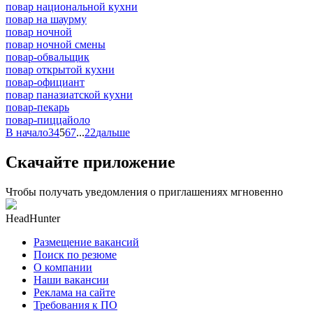
повар национальной кухни
повар на шаурму
повар ночной
повар ночной смены
повар-обвальщик
повар открытой кухни
повар-официант
повар паназиатской кухни
повар-пекарь
повар-пиццайоло
В начало
3
4
5
6
7
...
22
дальше
Скачайте приложение
Чтобы получать уведомления о приглашениях мгновенно
HeadHunter
Размещение вакансий
Поиск по резюме
О компании
Наши вакансии
Реклама на сайте
Требования к ПО