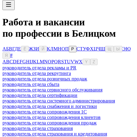
Работа и вакансии
по профессии в Белицком
А
Б
В
Г
Д
Е
Ж
З
И
К
Л
М
Н
О
П
С
Т
У
Ф
Х
Ц
Ч
Ш
Э
Ю
Ё
Й
Р
Щ
Ы
#
Я
A
B
C
D
E
F
G
H
I
J
K
L
M
N
O
P
Q
R
S
T
U
V
W
X
Y
Z
руководитель отдела рекламы и PR
руководитель отдела рекрутинга
руководитель отдела розничных продаж
руководитель отдела сбыта
руководитель отдела сервисного обслуживания
руководитель отдела сертификации
руководитель отдела системного администрирования
руководитель отдела снабжения и логистики
руководитель отдела сопровождения 1С
руководитель отдела сопровождения клиентов
руководитель отдела сопровождения продаж
руководитель отдела страхования
руководитель отдела страхования и кредитования