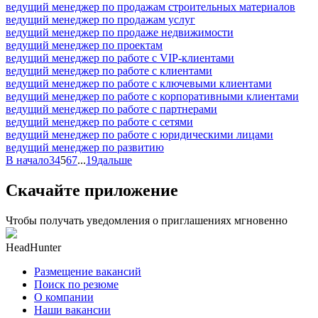
ведущий менеджер по продажам строительных материалов
ведущий менеджер по продажам услуг
ведущий менеджер по продаже недвижимости
ведущий менеджер по проектам
ведущий менеджер по работе с VIP-клиентами
ведущий менеджер по работе с клиентами
ведущий менеджер по работе с ключевыми клиентами
ведущий менеджер по работе с корпоративными клиентами
ведущий менеджер по работе с партнерами
ведущий менеджер по работе с сетями
ведущий менеджер по работе с юридическими лицами
ведущий менеджер по развитию
В начало
3
4
5
6
7
...
19
дальше
Скачайте приложение
Чтобы получать уведомления о приглашениях мгновенно
HeadHunter
Размещение вакансий
Поиск по резюме
О компании
Наши вакансии