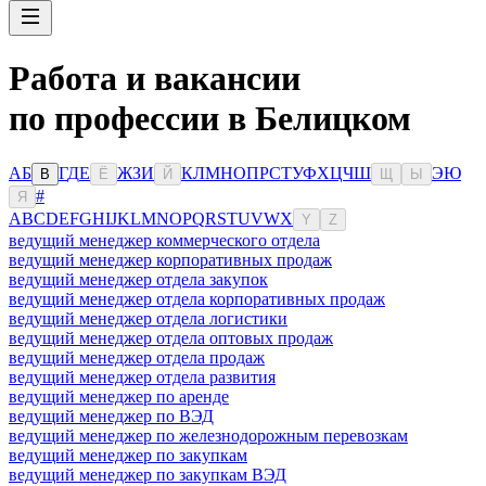
Работа и вакансии
по профессии в Белицком
А
Б
Г
Д
Е
Ж
З
И
К
Л
М
Н
О
П
Р
С
Т
У
Ф
Х
Ц
Ч
Ш
Э
Ю
В
Ё
Й
Щ
Ы
#
Я
A
B
C
D
E
F
G
H
I
J
K
L
M
N
O
P
Q
R
S
T
U
V
W
X
Y
Z
ведущий менеджер коммерческого отдела
ведущий менеджер корпоративных продаж
ведущий менеджер отдела закупок
ведущий менеджер отдела корпоративных продаж
ведущий менеджер отдела логистики
ведущий менеджер отдела оптовых продаж
ведущий менеджер отдела продаж
ведущий менеджер отдела развития
ведущий менеджер по аренде
ведущий менеджер по ВЭД
ведущий менеджер по железнодорожным перевозкам
ведущий менеджер по закупкам
ведущий менеджер по закупкам ВЭД