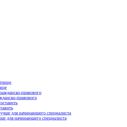
нице
ажданско-правового
ставить
учше для начинающего специалиста