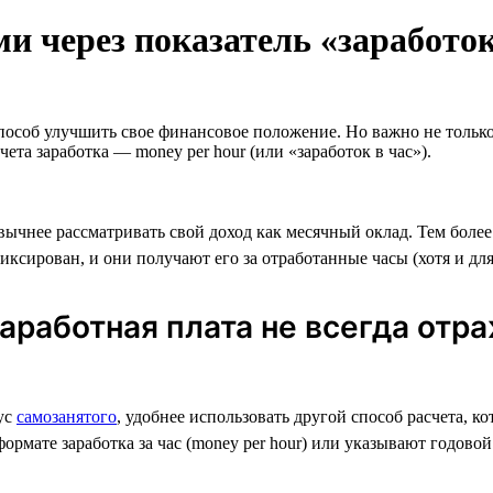
ми через показатель «заработок
пособ улучшить свое финансовое положение. Но важно не только
та заработка — money per hour (или «заработок в час»).
ивычнее рассматривать свой доход как месячный оклад. Тем боле
ксирован, и они получают его за отработанные часы (хотя и для 
заработная плата не всегда отр
тус
самозанятого
, удобнее использовать другой способ расчета, к
формате заработка за час (money per hour) или указывают годовой 