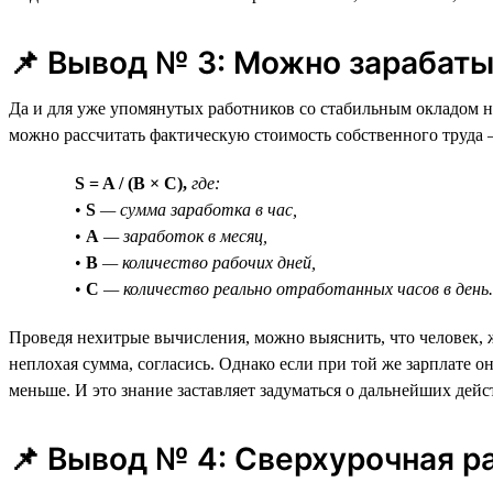
📌 Вывод № 3: Можно зарабаты
Да и для уже упомянутых работников со стабильным окладом не
можно рассчитать фактическую стоимость собственного труда —
S = A / (B × C),
где:
•
S
— сумма заработка в час,
•
A
— заработок в месяц,
•
B
— количество рабочих дней,
•
C
— количество реально отработанных часов в день.
Проведя нехитрые вычисления, можно выяснить, что человек, ж
неплохая сумма, согласись. Однако если при той же зарплате он
меньше. И это знание заставляет задуматься о дальнейших дейс
📌 Вывод № 4: Сверхурочная р