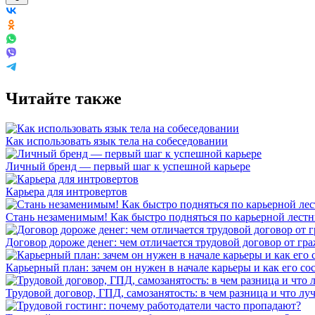
Читайте также
Как использовать язык тела на собеседовании
Личный бренд — первый шаг к успешной карьере
Карьера для интровертов
Стань незаменимым! Как быстро подняться по карьерной лест
Договор дороже денег: чем отличается трудовой договор от гр
Карьерный план: зачем он нужен в начале карьеры и как его со
Трудовой договор, ГПД, самозанятость: в чем разница и что л