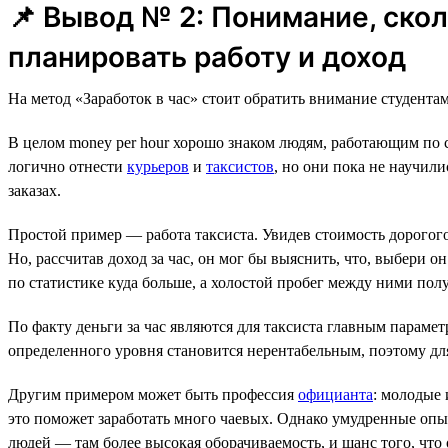
📌 Вывод № 2: Понимание, ско
планировать работу и доход
На метод «Заработок в час» стоит обратить внимание студента
В целом money per hour хорошо знаком людям, работающим по 
логично отнести
курьеров
и
таксистов
, но они пока не научил
заказах.
Простой пример — работа таксиста. Увидев стоимость дорогого 
Но, рассчитав доход за час, он мог бы выяснить, что, выбери о
по статистике куда больше, а холостой пробег между ними по
По факту деньги за час являются для таксиста главным параме
определенного уровня становится нерентабельным, поэтому для 
Другим примером может быть профессия
официанта
: молодые 
это поможет заработать много чаевых. Однако умудренные опы
людей — там более высокая оборачиваемость, и шанс того, что 