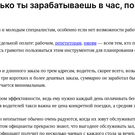
лько ты зарабатываешь в час, п
м и молодым специалистам, особенно если нет возможности рабо
сдельной оплате: рабочим,
репетиторам
,
няням
— всем тем, кто 
ись грамотно пользоваться этим инструментом для планирования
и длинного заказа по трем адресам, водитель, скорее всего, воз
н три коротких и более дешевых заказа, суммарно он заработал бы
лучается минимальным.
тром эффективности, ведь ему нужно каждый день оплачивать бе
водителей такси важна не цена конкретной поездки, а средняя з
и неопытные обычно очень радуются, когда их зовут обслужива
том официанты прекрасно знают, что выгоднее обслуживать зал
официант получит по несколько чаевых с каждого стола за вечер