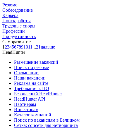
Резюме
Собеседование
Карьера
Поиск работы
Трудовые споры
Профессии
Продуктивность
Саморазвитие
1
2
3
4
5
6
7
8
9
10
11
...
21
дальше
HeadHunter
Размещение вакансий
Поиск по резюме
О компании
Наши вакансии
Реклама на сайте
Требования к ПО
Безопасный HeadHunter
HeadHunter API
Партнерам
Инвесторам
Каталог компаний
Поиск по вакансиям в Белицком
Сетка: соцсеть для нетворкинга