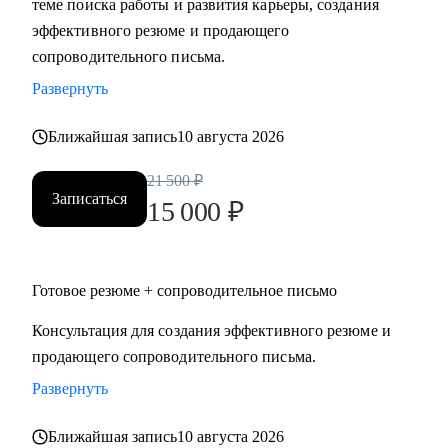
теме поиска работы и развития карьеры, создания
требований рынка.
эффективного резюме и продающего
• Сформулировать карьерную цель и выстроить логику
сопроводительного письма.
следующего шага.
Развернуть
• Подготовить резюме и сопроводительное письмо под
конкретную цель.
Ближайшая запись
10 августа 2026
• Подготовить к интервью и внутренним конкурсам,
включая оценочные процедуры.
21 500
₽
Записаться
• Отработать самопрезентацию, сложные вопросы и
15 000
₽
переговорную позицию.
• Сопроводить переход между государственным и
коммерческим сектором: адаптировать позиционирование
Готовое резюме + сопроводительное письмо
и аргументацию с учётом специфики обеих сторон.
Консультация для создания эффективного резюме и
продающего сопроводительного письма.
Кому могу помочь
Руководителям и экспертам из отраслей и
Развернуть
функциональных направлений:
Ближайшая запись
10 августа 2026
• Промышленность и производство