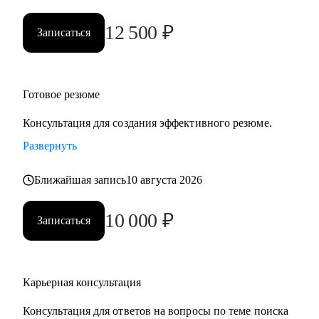
• Нефтегаз и энергетика
12 500
₽
• Строительство и девелопмент
Записаться
• Товары повседневного спроса (FMCG) и дистрибуция
• Логистика, закупки, управление цепями поставок
• Эксплуатация недвижимости и АХО
Готовое резюме
• Управление персоналом
• Юриспруденция и правовое сопровождение бизнеса
Консультация для создания эффективного резюме.
Развернуть
Ко мне приходят, чтобы разобраться в карьерной ситуации
и принять собственное, выверенное решение.
Ближайшая запись
10 августа 2026
10 000
₽
Записаться
Карьерная консультация
Консультация для ответов на вопросы по теме поиска